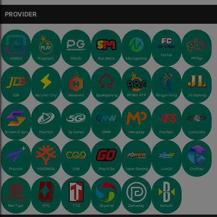
PROVIDER
FaChai
IDNSlot
Pragmatic
PGSoft
Slot Mania
Microgaming
PP Pop
JDB
Habanero
Spadegaming
PP 98% RTP
Penguin King
Jili Gaming
No Limit City
Stream N Spin
Playtech
5g Games
GMW
Manaplay
FastSpin
Luckysafe
Playstar
YGGDRASIL
CQ9
Play N Go
Joker Gaming
Live22
ClotPlay
Red Tiger
RTG
TTG
Skywind
Gameplay
Betsoft