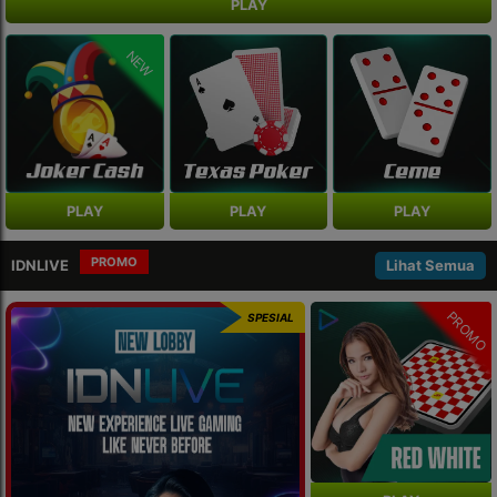
PLAY
NEW
PLAY
PLAY
PLAY
PROMO
IDNLIVE
Lihat Semua
PROMO
SPESIAL