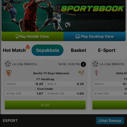
Play Mobile View
Play Desktop View
Hot Match
Sepakbola
Basket
E-Sport
LA LIGA SPANYOL
16/08, 10:00 PM
LA LIGA SPANYOL
Celta Vigo
VS
Osasuna
Racing Santan
FT.Handicap
F
-0.50
0.50
0.
Home 0
Away 0
Home 0
Over/Under
O
1.06
-1.21
-1
Di Atas 2.50
Di Bawah 2.50
Di Atas 2.25
PLAY
ESPORT
Lihat Semua