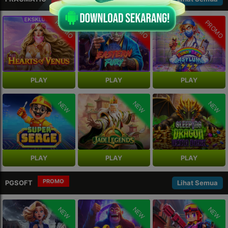
PROMO
PROMO
PROMO
PLAY
PLAY
PLAY
NEW
NEW
NEW
PLAY
PLAY
PLAY
PROMO
PGSOFT
Lihat Semua
NEW
NEW
NEW