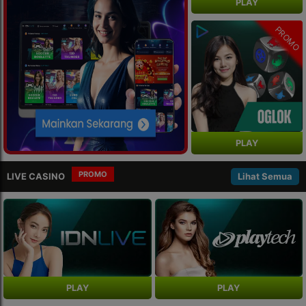
PLAY
PROMO
PLAY
PROMO
LIVE CASINO
Lihat Semua
PLAY
PLAY