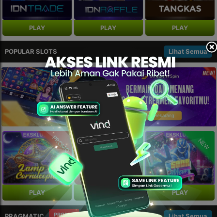
PLAY
PLAY
PLAY
POPULAR SLOTS
Lihat Semua
PROMO
NEW
NEW
PLAY
PLAY
PLAY
PROMO
PRAGMATIC
Lihat Semua