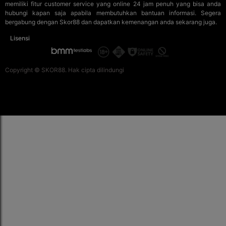
memiliki fitur customer service yang online 24 jam penuh yang bisa anda
hubungi kapan saja apabila membutuhkan bantuan informasi. Segera
bergabung dengan Skor88 dan dapatkan kemenangan anda sekarang juga.
Lisensi
Copyright © SKOR88. Hak cipta dilindungi