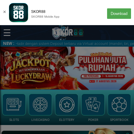
×
SKOR88
Download
SKOR88 Mobile App
☰
NEW :
dir dengan sistem Deposit terbaru via Virtual account (mandiri, bri, perma
DEKSTOP
MASUK
SLOTS
LIVECASINO
ELOTTERY
POKER
SPORTBOOK