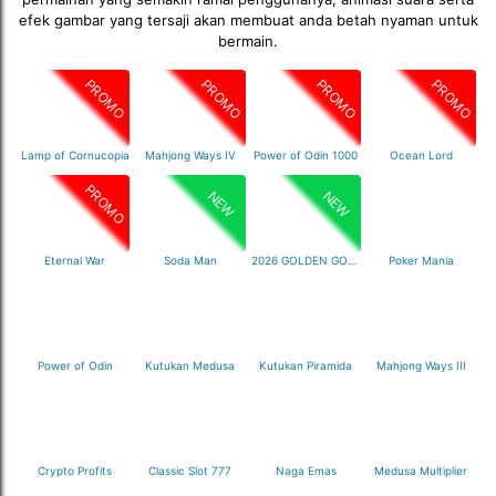
efek gambar yang tersaji akan membuat anda betah nyaman untuk
bermain.
PROMO
PROMO
PROMO
PROMO
Lamp of Cornucopia
Mahjong Ways IV
Power of Odin 1000
Ocean Lord
PROMO
NEW
NEW
Eternal War
Soda Man
2026 GOLDEN GOAL RUSH
Poker Mania
Power of Odin
Kutukan Medusa
Kutukan Piramida
Mahjong Ways III
Crypto Profits
Classic Slot 777
Naga Emas
Medusa Multiplier