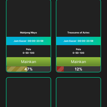
Mahjong Ways
Treasures of Aztec
Jam Gacor : 00:00-23:59
Jam Gacor : 00:00-23:59
Pola
Pola
0-50-100
0-50-100
Mainkan
Mainkan
47%
12%