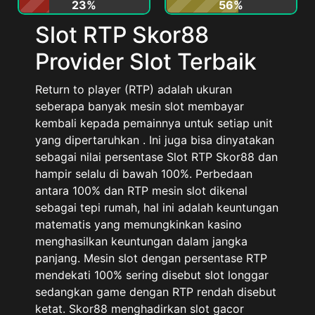
23%
56%
Slot RTP Skor88
Provider Slot Terbaik
Return to player (RTP) adalah ukuran
seberapa banyak mesin slot membayar
kembali kepada pemainnya untuk setiap unit
yang dipertaruhkan . Ini juga bisa dinyatakan
sebagai nilai persentase Slot RTP Skor88 dan
hampir selalu di bawah 100%. Perbedaan
antara 100% dan RTP mesin slot dikenal
sebagai tepi rumah, hal ini adalah keuntungan
matematis yang memungkinkan kasino
menghasilkan keuntungan dalam jangka
panjang. Mesin slot dengan persentase RTP
mendekati 100% sering disebut slot longgar
sedangkan game dengan RTP rendah disebut
ketat. Skor88 menghadirkan slot gacor