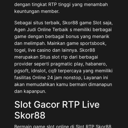
dengan tingkat RTP tinggi yang menambah
keuntungan member.
Sebagai situs terbaik, Skor88 game Slot saja,
Agen Judi Online Terbaik s memiliki berbagai
game dengan berbagai bonus yang menarik
dan melimpah. Mainkan game sportsbook,
togel, live casino dan lainnya. Skor88
merupakan Situs slot rtp dari berbagai
provider seperti pragmatic play, habanero,
pgsoft, idnslot, cq9 terpercaya yang memiliki
fasilitas Online 24 jam nonstop, Layanan ini
akan memudahkan kamu bermain dimanapun
dan kapanpun.
Slot Gacor RTP Live
Skor88
Bermain game slot online di Slot RTP Skor88