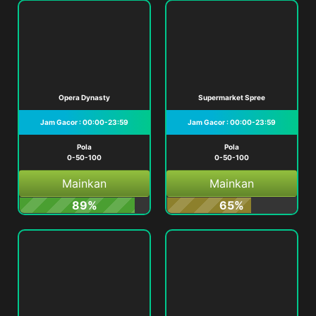
Opera Dynasty
Supermarket Spree
Jam Gacor : 00:00-23:59
Jam Gacor : 00:00-23:59
Pola
Pola
0-50-100
0-50-100
Mainkan
Mainkan
89%
65%