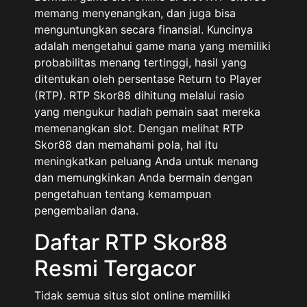
memang menyenangkan, dan juga bisa
menguntungkan secara finansial. Kuncinya
adalah mengetahui game mana yang memiliki
probabilitas menang tertinggi, hasil yang
ditentukan oleh persentase Return to Player
(RTP). RTP Skor88 dihitung melalui rasio
yang mengukur hadiah pemain saat mereka
memenangkan slot. Dengan melihat RTP
Skor88 dan memahami pola, hal itu
meningkatkan peluang Anda untuk menang
dan memungkinkan Anda bermain dengan
pengetahuan tentang kemampuan
pengembalian dana.
Daftar RTP Skor88
Resmi Tergacor
Tidak semua situs slot online memiliki