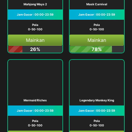
Mahjong Ways 2
Mask Carnival
Jam Gacor : 00:00-23:59
Jam Gacor : 00:00-23:59
Pola
Pola
0-50-100
0-50-100
Mainkan
Mainkan
26%
78%
Mermaid Riches
Legendary Monkey King
Jam Gacor : 00:00-23:59
Jam Gacor : 00:00-23:59
Pola
Pola
0-50-100
0-50-100