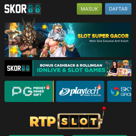
MASUK
DAFTAR